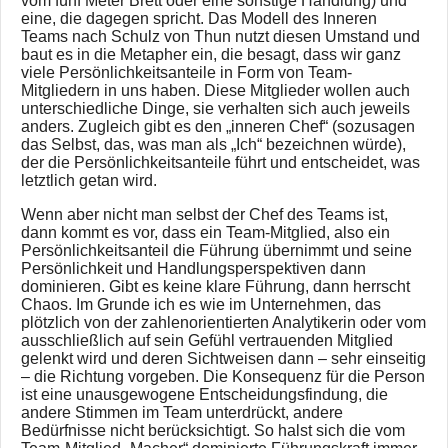
vom fünf Meter Brett oder eine sonstige Handlung) und
eine, die dagegen spricht. Das Modell des Inneren
Teams nach Schulz von Thun nutzt diesen Umstand und
baut es in die Metapher ein, die besagt, dass wir ganz
viele Persönlichkeitsanteile in Form von Team-
Mitgliedern in uns haben. Diese Mitglieder wollen auch
unterschiedliche Dinge, sie verhalten sich auch jeweils
anders. Zugleich gibt es den „inneren Chef“ (sozusagen
das Selbst, das, was man als „Ich“ bezeichnen würde),
der die Persönlichkeitsanteile führt und entscheidet, was
letztlich getan wird.
Wenn aber nicht man selbst der Chef des Teams ist,
dann kommt es vor, dass ein Team-Mitglied, also ein
Persönlichkeitsanteil die Führung übernimmt und seine
Persönlichkeit und Handlungsperspektiven dann
dominieren. Gibt es keine klare Führung, dann herrscht
Chaos. Im Grunde ich es wie im Unternehmen, das
plötzlich von der zahlenorientierten Analytikerin oder vom
ausschließlich auf sein Gefühl vertrauenden Mitglied
gelenkt wird und deren Sichtweisen dann – sehr einseitig
– die Richtung vorgeben. Die Konsequenz für die Person
ist eine unausgewogene Entscheidungsfindung, die
andere Stimmen im Team unterdrückt, andere
Bedürfnisse nicht berücksichtigt. So halst sich die vom