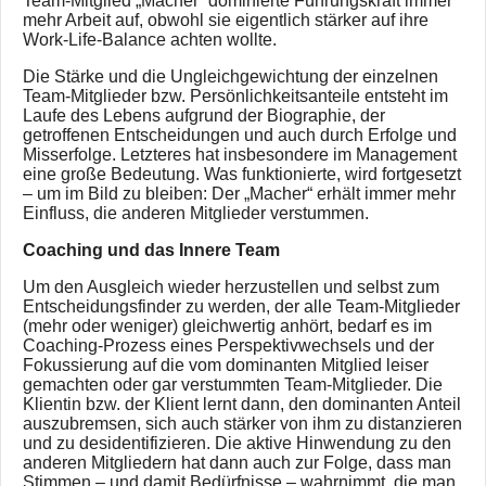
Team-Mitglied „Macher“ dominierte Führungskraft immer
mehr Arbeit auf, obwohl sie eigentlich stärker auf ihre
Work-Life-Balance achten wollte.
Die Stärke und die Ungleichgewichtung der einzelnen
Team-Mitglieder bzw. Persönlichkeitsanteile entsteht im
Laufe des Lebens aufgrund der Biographie, der
getroffenen Entscheidungen und auch durch Erfolge und
Misserfolge. Letzteres hat insbesondere im Management
eine große Bedeutung. Was funktionierte, wird fortgesetzt
– um im Bild zu bleiben: Der „Macher“ erhält immer mehr
Einfluss, die anderen Mitglieder verstummen.
Coaching und das Innere Team
Um den Ausgleich wieder herzustellen und selbst zum
Entscheidungsfinder zu werden, der alle Team-Mitglieder
(mehr oder weniger) gleichwertig anhört, bedarf es im
Coaching-Prozess eines Perspektivwechsels und der
Fokussierung auf die vom dominanten Mitglied leiser
gemachten oder gar verstummten Team-Mitglieder. Die
Klientin bzw. der Klient lernt dann, den dominanten Anteil
auszubremsen, sich auch stärker von ihm zu distanzieren
und zu desidentifizieren. Die aktive Hinwendung zu den
anderen Mitgliedern hat dann auch zur Folge, dass man
Stimmen – und damit Bedürfnisse – wahrnimmt, die man